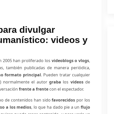
para divulgar
manístico: videos y
 2005 han proliferado los
videoblogs o vlogs
,
s, también publicadas de manera periódica,
mo formato principal
. Pueden tratar cualquier
í) normalmente el autor
graba
los
videos
de
versación
frente a frente
con el espectador.
po de contenidos han sido
favorecidos
por los
eso a los medios
, lo que ha dado pie a un
flujo