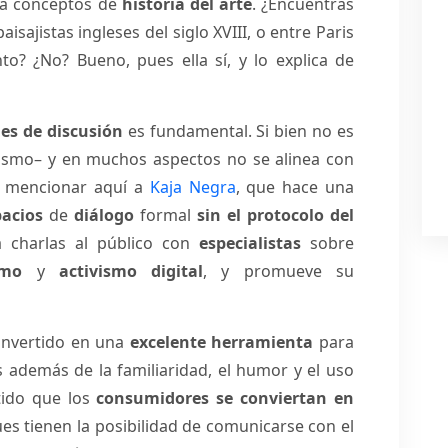
 a conceptos de
historia del arte
. ¿Encuentras
aisajistas ingleses del siglo XVIII, o entre Paris
nto? ¿No? Bueno, pues ella sí, y lo explica de
s de discusión
es fundamental. Si bien no es
odismo– y en muchos aspectos no se alinea con
na mencionar aquí a
Kaja Negra
, que hace una
pacios
de
diálogo
formal
sin el protocolo del
a charlas al público con
especialistas
sobre
smo
y
activismo digital
, y promueve su
convertido en una
excelente herramienta
para
s además de la familiaridad, el humor y el uso
tido que los
consumidores se conviertan en
ues tienen la posibilidad de comunicarse con el