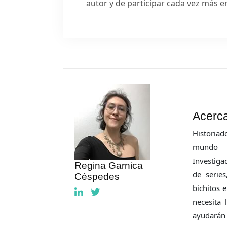
autor y de participar cada vez más 
Acerca
Historiad
mundo v
Investiga
Regina Garnica
de serie
Céspedes
bichitos 
necesita 
ayudarán 