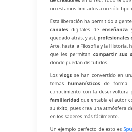
de creadores
en la red. Todo el que
no estamos limitados a un sólo tipo d
Esta liberación ha permitido a gent
canales
digitales de
enseñanza 
quedado atrás, y así,
profesionales 
Arte, hasta la Filosofía y la Historia
que les permitan
compartir sus 
donde puedan discutirlos.
Los
vlogs
se han convertido en u
temas
humanísticos
de forma
conocimiento con la desenvoltura 
familiaridad
que entabla el autor c
su éxito, pues crea una atmósfera 
en los saberes más fácilmente.
Un ejemplo perfecto de esto es
Spu