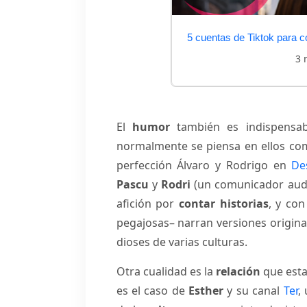
5 cuentas de Tiktok para co
3 
El
humor
también es indispensab
normalmente se piensa en ellos c
perfección Álvaro y Rodrigo en
De
Pascu
y
Rodri
(un comunicador audi
afición por
contar historias
, y co
pegajosas– narran versiones origina
dioses de varias culturas.
Otra cualidad es la
relación
que esta
es el caso de
Esther
y su canal
Ter
,