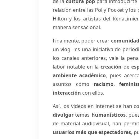
de la
cultura pop
para introducirte
relación entre las Polly Pocket y los p
Hilton y los artistas del Renacimie
manera sensacional.
Finalmente, poder crear
comunidade
un vlog –es una iniciativa de peri
los canales anteriores, vale la pe
labor notable en la
creación
de
es
ambiente académico
, pues acerc
asuntos como
racismo
,
femini
interacción
con ellos.
Así, los videos en internet se han 
divulgar
temas
humanísticos
, pue
de material audiovisual, han permi
usuarios más que espectadores
, p