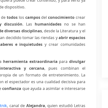
 quiera puede crear contenido, y para verlo ya
e dispositivo.
e de
todos
los
campos
del
conocimiento
crear
y discusión
. Las
humanidades
no se han
de diversas disciplinas
, desde la Literatura y el
, han decidido tomar las riendas y
abrir espacios
saberes e inquietudes
y crear comunidades
na
herramienta extraordinaria
para
divulgar
interactiva y cercana
, pues combinan el
propia de un formato de entretenimiento. La
on el espectador es una cualidad decisiva para
de
confianza
que ayuda a asimilar e interesarse
tnik
, canal de
Alejandra
, quien estudió Letras