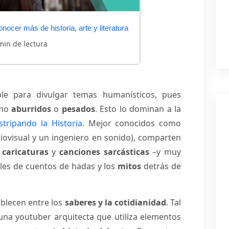
nocer más de historia, arte y literatura
min de lectura
le para divulgar temas humanísticos, pues
omo
aburridos
o
pesados
. Esto lo dominan a la
stripando la Historia
. Mejor conocidos como
ovisual y un ingeniero en sonido), comparten
n
caricaturas
y
canciones sarcásticas
–y muy
les de cuentos de hadas y los
mitos
detrás de
blecen entre los
saberes y la cotidianidad
. Tal
 una youtuber arquitecta que utiliza elementos